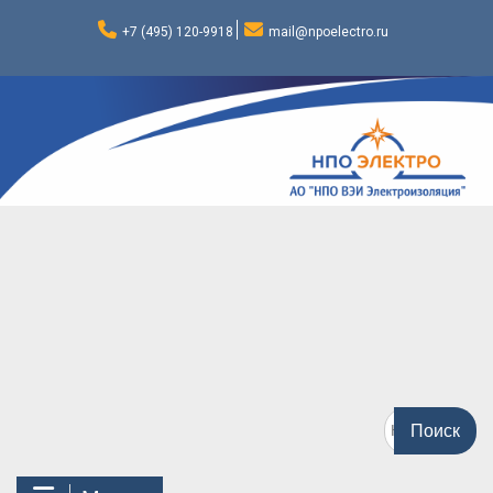
Перейти
к
+7 (495) 120-9918
mail@npoelectro.ru
содержимому
Поиск
по: