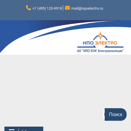
Перейти
к
+7 (495) 120-9918
mail@npoelectro.ru
содержимому
Поиск
по: