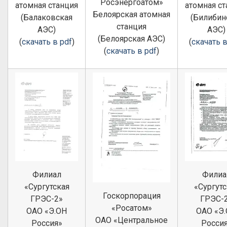
Росэнергоатом»
атомная станция
атомная ст
Белоярская атомная
(Балаковская
(Билибин
станция
АЭС)
АЭС)
(Белоярская АЭС)
(
скачать в pdf
)
(
скачать в
(
скачать в pdf
)
Филиал
Филиа
«Сургутская
«Сургутс
Госкорпорация
ГРЭС-2»
ГРЭС-
«Росатом»
ОАО «Э.ОН
ОАО «Э
ОАО «Центральное
Россия»
Росси