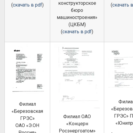
конструкторское
(
скачать в pdf
)
(
скачать в
бюро
машиностроения»
(ЦКБМ)
(
скачать в pdf
)
Филиа
Филиал
«Березов
«Березовская
ГРЭС» 
Филиал ОАО
ГРЭС»
«Юнипр
«Концерн
ОАО «Э.ОН
Росэнергоатом»
Россия»