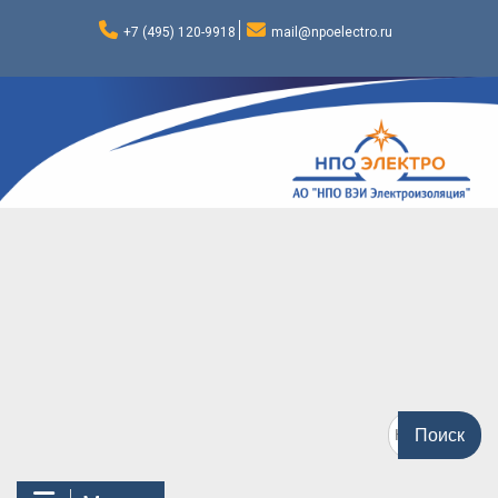
Перейти
к
+7 (495) 120-9918
mail@npoelectro.ru
содержимому
Поиск
по: