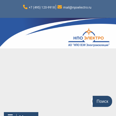
Перейти
к
+7 (495) 120-9918
mail@npoelectro.ru
содержимому
Поиск
по: