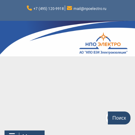
Перейти
к
+7 (495) 120-9918
mail@npoelectro.ru
содержимому
Поиск
по: