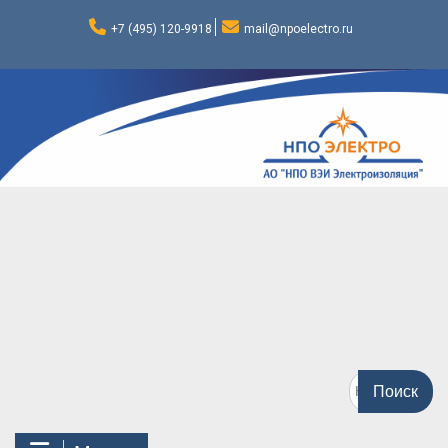
Перейти
к
+7 (495) 120-9918
mail@npoelectro.ru
содержимому
Поиск
по: