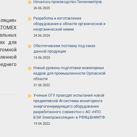
Началось производство Тензиометров
26.06.2025
Разработка и изготовление
ляция»
оборудования в области органической и
«ATOMEX
неорганической химии
альных
24.06.2024
ях для
Обеспечиваем поставку под заказ
атомной
данной продукции
ленной
14.06.2023
еднего
Новый уровень подготовки инженерных
кадров для промышленности Орловской
области
21.06.2022
Ученые ОГУ проводят испытания новой
предиктивной AI-системы мониторинга
энергогенерирующего оборудования
разработанного совместно с АО «НПО
ВЭИ Электроизоляция» в РФЯЦ-ВНИИТФ
19.04.2022