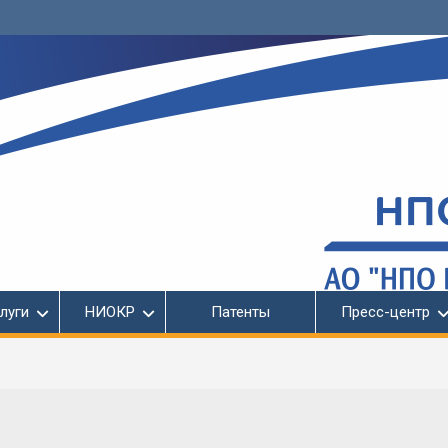
луги
НИОКР
Патенты
Пресс-центр