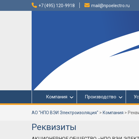
Перейти
+7 (495) 120-9918
mail@npoelectro.ru
к
содержимому
Компания
Производство
Ус
АО "НПО ВЭИ Электроизоляция"
>
Компания
>
Рекв
Реквизиты
АКЦИОНЕРНОЕ ОБЩЕСТВО «НПО ВЭИ ЭЛЕК