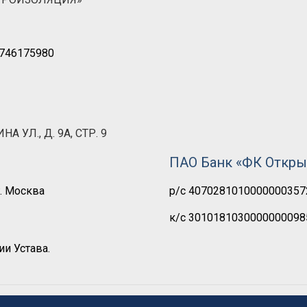
7746175980
 УЛ., Д. 9А, СТР. 9
ПАО Банк «ФК Откры
. Москва
р/с 4070281010000000357
к/с 3010181030000000098
и Устава.