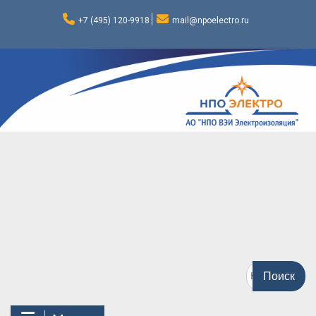
Перейти
к
+7 (495) 120-9918
mail@npoelectro.ru
содержимому
Поиск
по: