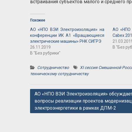
встраивания субъектов малого и среднего п
Похожее
АО «НПО ВЭИ Электроизоляция» на
АО «НПО 
конференции ИК А1 «Вращающиеся
Cabex 20
электрические машины» РНК СИГРЭ
21.03.201
26.11.2019
В "Без ру
В "Без рубрики"
Сотрудничество
XI сессия Смешанной Рос
техническому сотрудничеству
Навигация
АО «НПО ВЭИ Электроизоляция» обсуждае
вопросы реализации проектов модернизац
по
электроэнергетики в рамках ДПМ-2
записям