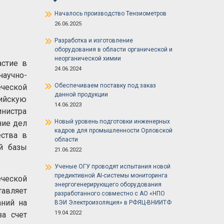
Началось производство Тензиометров
26.06.2025
Разработка и изготовление
оборудования в области органической и
неорганической химии
астие в
24.06.2024
научно-
Обеспечиваем поставку под заказ
еческой
данной продукции
ийскую
14.06.2023
нистра
Новый уровень подготовки инженерных
ние дел
кадров для промышленности Орловской
ества в
области
ой базы
21.06.2022
Ученые ОГУ проводят испытания новой
предиктивной AI-системы мониторинга
ческой
энергогенерирующего оборудования
авляет
разработанного совместно с АО «НПО
аний на
ВЭИ Электроизоляция» в РФЯЦ-ВНИИТФ
19.04.2022
за счет