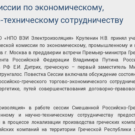
иссии по экономическому,
-техническому сотрудничеству
О «НПО ВЭИ Электроизоляция» Крупенин Н.В. принял уч
ческой комиссии по экономическому, промышленному и 
 в г. Москва в преддверии встречи Премьер-министра Гр
ента Российской Федерации Владимира Путина. Росс
а РФ Е.И. Дитрих, греческую – первый заместитель Ми
трунгалос. Повестка Сессии включала обсуждение состоя
ссийско-греческого торгово-экономического сотруднич
ергетике, путей совершенствования договорно-правов
изоляция» в работе сессии Смешанной Российско-Гре
ному и научно-техническому сотрудничеству предост
 в процессе локализации производства греческих комп
йских компаний на территории Греческой Республики 