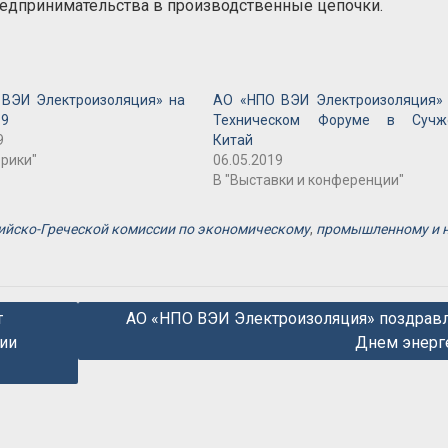
редпринимательства в производственные цепочки.
ВЭИ Электроизоляция» на
АО «НПО ВЭИ Электроизоляция»
19
Техническом Форуме в Сучжо
9
Китай
брики"
06.05.2019
В "Выставки и конференции"
сийско-Греческой комиссии по экономическому
,
промышленному и н
т
АО «НПО ВЭИ Электроизоляция» поздравл
ии
Днем энерг