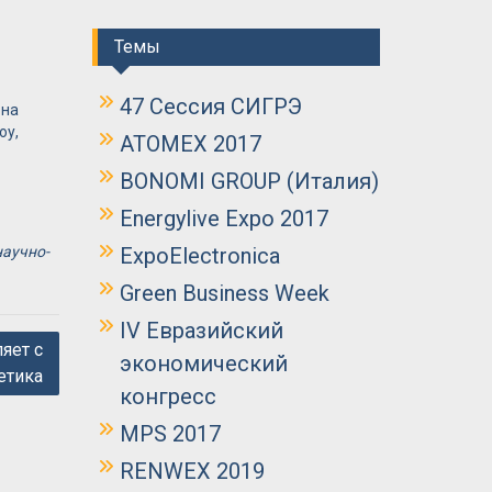
Темы
47 Сессия СИГРЭ
 на
у,
ATOMEX 2017
BONOMI GROUP (Италия)
Energylive Expo 2017
аучно-
ExpoElectronica
Green Business Week
IV Евразийский
яет с
экономический
етика
конгресс
MPS 2017
RENWEX 2019