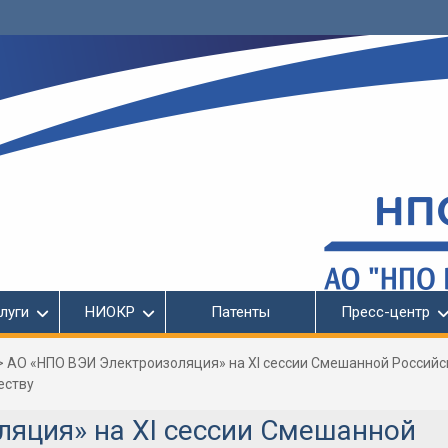
луги
НИОКР
Патенты
Пресс-центр
>
АО «НПО ВЭИ Электроизоляция» на XI сессии Смешанной Российс
еству
яция» на XI сессии Смешанной