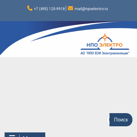
Перейти
к
+7 (495) 120-9918
mail@npoelectro.ru
содержимому
Поиск
по: