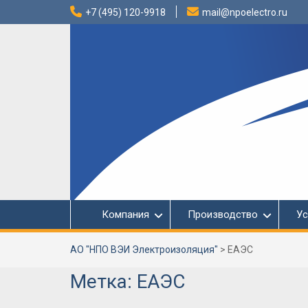
Перейти
+7 (495) 120-9918
mail@npoelectro.ru
к
содержимому
Компания
Производство
Ус
АО "НПО ВЭИ Электроизоляция"
>
ЕАЭС
Метка:
ЕАЭС