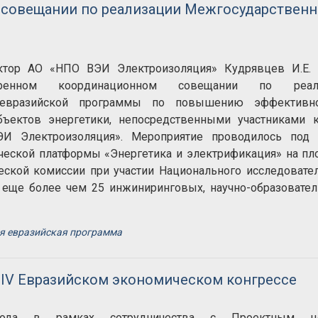
 совещании по реализации Межгосударствен
ктор АО «НПО ВЭИ Электроизоляция» Кудрявцев И.Е. 
енном координационном совещании по реали
 евразийской программы по повышению эффективн
ъектов энергетики, непосредственными участниками к
И Электроизоляция». Мероприятие проводилось под 
ической платформы «Энергетика и электрификация» на п
еской комиссии при участии Национального исследовате
 еще более чем 25 инжиниринговых, научно-образовате
я евразийская программа
 IV Евразийском экономическом конгрессе
ода в рамках сотрудничества с Проектным це