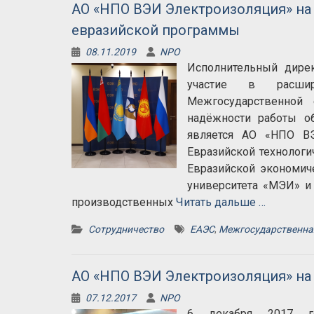
АО «НПО ВЭИ Электроизоляция» на
евразийской программы
08.11.2019
NPO
Исполнительный дире
участие в расшир
Межгосударственной
надёжности работы об
является АО «НПО ВЭ
Евразийской технолог
Евразийской экономич
университета «МЭИ» и
производственных
Читать дальше …
Сотрудничество
ЕАЭС
,
Межгосударственна
АО «НПО ВЭИ Электроизоляция» на
07.12.2017
NPO
6 декабря 2017 г