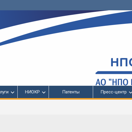
луги
НИОКР
Патенты
Пресс-центр