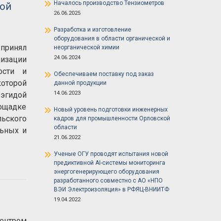
Началось производство Тензиометров
ной
26.06.2025
Разработка и изготовление
оборудования в области органической и
принял
неорганической химии
24.06.2024
зации
ости и
Обеспечиваем поставку под заказ
оторой
данной продукции
14.06.2023
эгидой
лощадке
Новый уровень подготовки инженерных
льского
кадров для промышленности Орловской
области
льных и
21.06.2022
Ученые ОГУ проводят испытания новой
предиктивной AI-системы мониторинга
энергогенерирующего оборудования
разработанного совместно с АО «НПО
ВЭИ Электроизоляция» в РФЯЦ-ВНИИТФ
19.04.2022
нтром