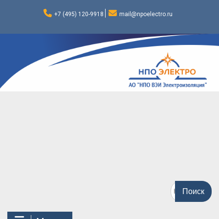
Перейти
к
+7 (495) 120-9918
mail@npoelectro.ru
содержимому
Поиск
по: