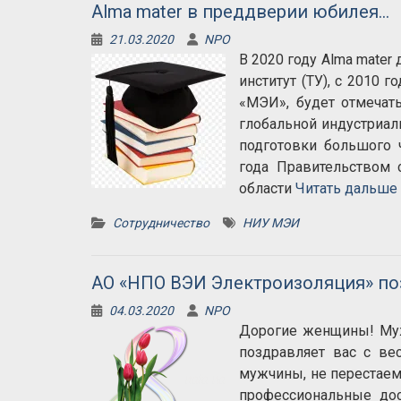
Alma mater в преддверии юбилея…
21.03.2020
NPO
В 2020 году Alma mate
институт (ТУ), с 2010
«МЭИ», будет отмечать
глобальной индустриал
подготовки большого 
года Правительством 
области
Читать дальше
Сотрудничество
НИУ МЭИ
АО «НПО ВЭИ Электроизоляция» поз
04.03.2020
NPO
Дорогие женщины! Муж
поздравляет вас с в
мужчины, не перестаем
профессиональные до