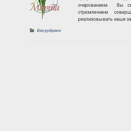
очарованием. Вы св
стремлением совер
реализовывать наш
Без рубрики