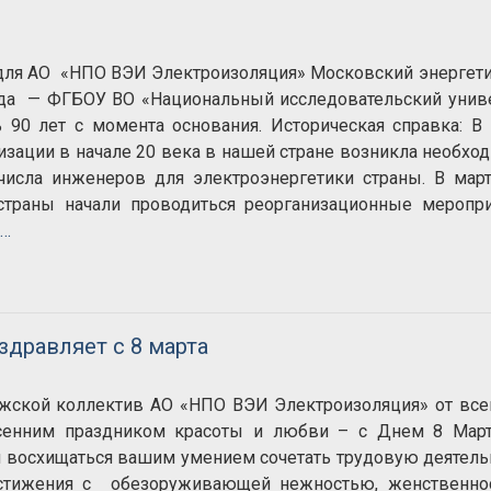
r для АО «НПО ВЭИ Электроизоляция» Московский энергет
 года — ФГБОУ ВО «Национальный исследовательский унив
 90 лет с момента основания. Историческая справка: В
изации в начале 20 века в нашей стране возникла необхо
числа инженеров для электроэнергетики страны. В мар
страны начали проводиться реорганизационные меропр
 …
дравляет с 8 марта
ской коллектив АО «НПО ВЭИ Электроизоляция» от все
есенним праздником красоты и любви – с Днем 8 Март
 восхищаться вашим умением сочетать трудовую деятель
стижения с обезоруживающей нежностью, женственно