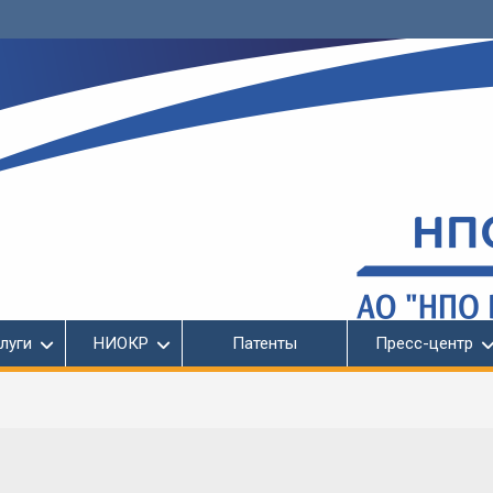
луги
НИОКР
Патенты
Пресс-центр