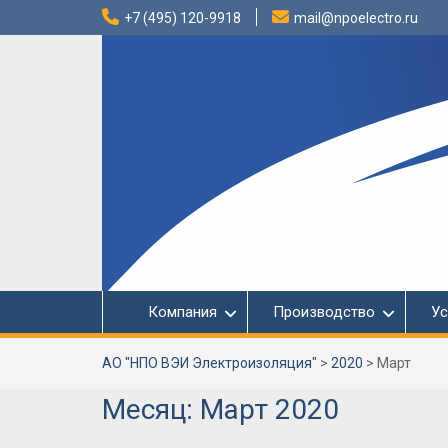
Перейти
+7 (495) 120-9918
mail@npoelectro.ru
к
содержимому
Компания
Производство
Ус
АО "НПО ВЭИ Электроизоляция"
>
2020
>
Март
Месяц:
Март 2020