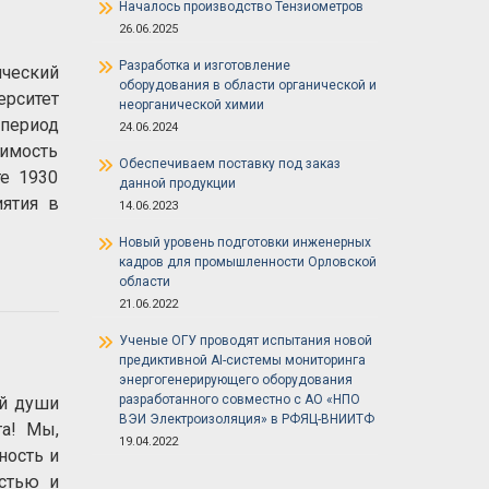
Началось производство Тензиометров
26.06.2025
Разработка и изготовление
ический
оборудования в области органической и
ерситет
неорганической химии
 период
24.06.2024
димость
Обеспечиваем поставку под заказ
те 1930
данной продукции
иятия в
14.06.2023
Новый уровень подготовки инженерных
кадров для промышленности Орловской
области
21.06.2022
Ученые ОГУ проводят испытания новой
предиктивной AI-системы мониторинга
энергогенерирующего оборудования
разработанного совместно с АО «НПО
й души
ВЭИ Электроизоляция» в РФЯЦ-ВНИИТФ
а! Мы,
19.04.2022
ность и
стью и