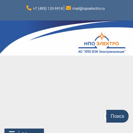
Перейти
к
+7 (495) 120-9918
mail@npoelectro.ru
содержимому
Поиск
по: