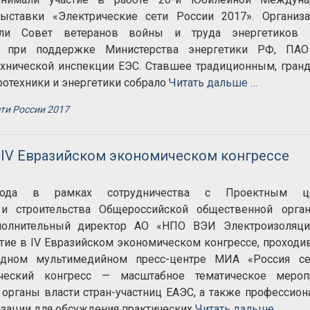
ыставки «Электрические сети России 2017». Организа
или Совет ветеранов войны и труда энергетиков
и» при поддержке Министерства энергетики РФ, ПА
ехнической инспекции ЕЭС. Ставшее традиционным, гран
ротехники и энергетики собрало
Читать дальше …
ти России 2017
 IV Евразийском экономическом конгрессе
ода в рамках сотрудничества с Проектным це
 и строительства Общероссийской общественной орган
полнительный директор АО «НПО ВЭИ Электроизоляция
тие в IV Евразийском экономическом конгрессе, проход
ном мультимедийном пресс-центре МИА «Россия сег
ческий конгресс — масштабное тематическое меропр
органы власти стран-участниц ЕАЭС, а также профессио
зации для обсуждения практических
Читать дальше …