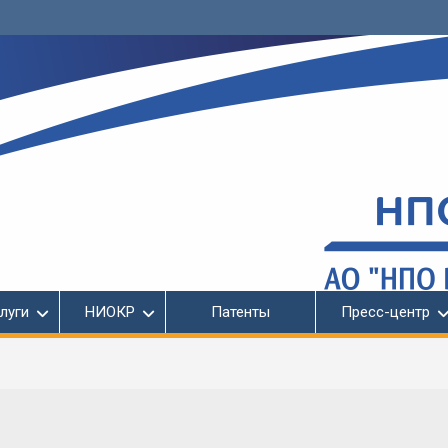
луги
НИОКР
Патенты
Пресс-центр