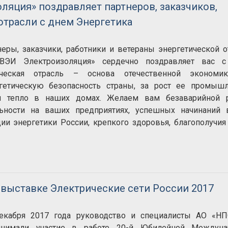
яция» поздравляет партнеров, заказчиков,
отрасли с днем Энергетика
неры, заказчики, работники и ветераны энергетической о
ЭИ Электроизоляция» сердечно поздравляет вас 
тическая отрасль – основа отечественной экономи
гетическую безопасность страны, за рост ее промышл
 и тепло в наших домах. Желаем вам безаварийной р
льности на ваших предприятиях, успешных начинаний 
ии энергетики России, крепкого здоровья, благополучи
выставке Электрические сети России 2017
екабря 2017 года руководство и специалисты АО «Н
инимали участие в работе 20-й Юбилейной Междуна