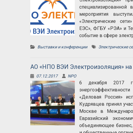
специализированной в
мероприятия выступ
«Электрические сет
ЕЭС», ФГБУ «РЭА» и Т
событие в сфере элект
Выставки и конференции
Электрические се
АО «НПО ВЭИ Электроизоляция» на
07.12.2017
NPO
6 декабря 2017 г
энергоэффективности
«Деловая Россия» ис
Кудрявцев принял учас
Москве в Международ
Евразийский экономи
объединяющее бизнес, 
и общественные органи