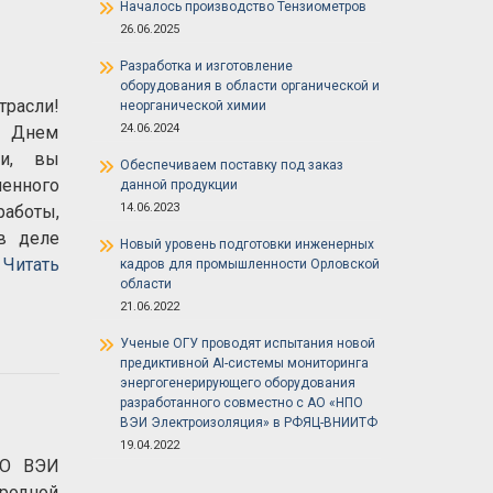
Началось производство Тензиометров
26.06.2025
Разработка и изготовление
оборудования в области органической и
трасли!
неорганической химии
24.06.2024
с Днем
ки, вы
Обеспечиваем поставку под заказ
енного
данной продукции
14.06.2023
аботы,
в деле
Новый уровень подготовки инженерных
я
Читать
кадров для промышленности Орловской
области
21.06.2022
Ученые ОГУ проводят испытания новой
предиктивной AI-системы мониторинга
энергогенерирующего оборудования
разработанного совместно с АО «НПО
ВЭИ Электроизоляция» в РФЯЦ-ВНИИТФ
19.04.2022
ПО ВЭИ
родной