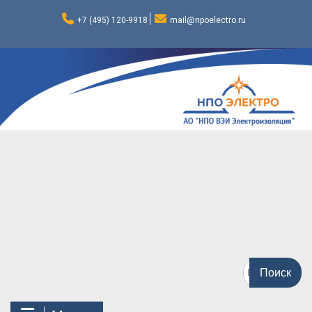
Перейти
к
+7 (495) 120-9918
mail@npoelectro.ru
содержимому
Поиск
по: