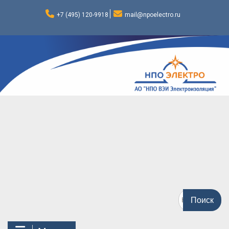
Перейти
к
+7 (495) 120-9918
mail@npoelectro.ru
содержимому
Поиск
по: