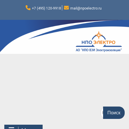
Перейти
к
+7 (495) 120-9918
mail@npoelectro.ru
содержимому
Поиск
по: