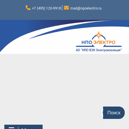
Перейти
к
+7 (495) 120-9918
mail@npoelectro.ru
содержимому
Поиск
по: