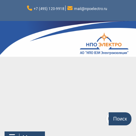
Перейти
к
+7 (495) 120-9918
mail@npoelectro.ru
содержимому
Поиск
по: