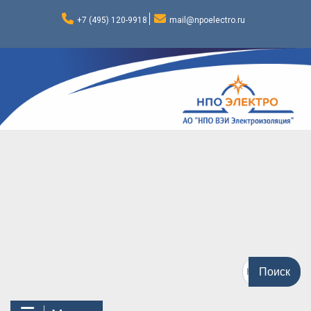
Перейти
к
+7 (495) 120-9918
mail@npoelectro.ru
содержимому
Поиск
по: