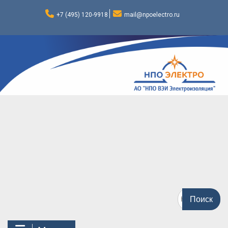
Перейти
к
+7 (495) 120-9918
mail@npoelectro.ru
содержимому
Поиск
по: