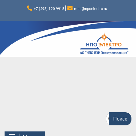
Перейти
к
+7 (495) 120-9918
mail@npoelectro.ru
содержимому
Поиск
по: