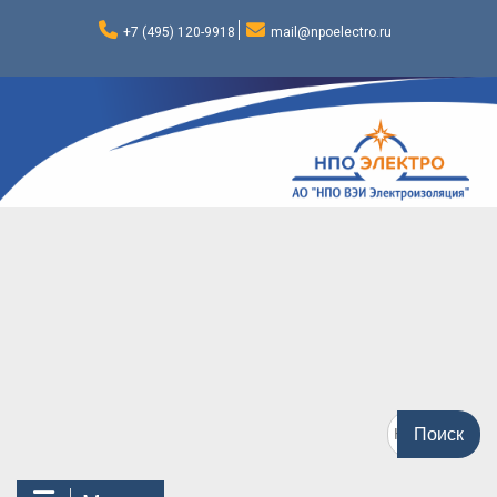
Перейти
к
+7 (495) 120-9918
mail@npoelectro.ru
содержимому
Поиск
по: