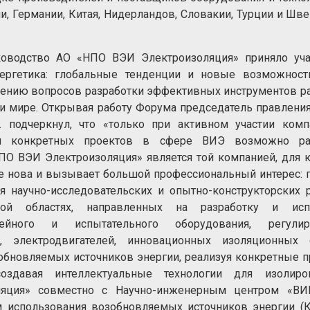
и, Германии, Китая, Нидерландов, Словакии, Турции и Шв
оводство АО «НПО ВЭИ Электроизоляция» приняло уча
нергетика: глобальные тенденции и новые возможност
ению вопросов разработки эффективных инструментов р
 и мире. Открывая работу Форума председатель правлени
 подчеркнул, что «только при активном участии комп
ией конкретных проектов в сфере ВИЭ возможно ра
НПО ВЭИ Электроизоляция» является той компанией, для 
е нова и вызывает большой профессиональный интерес:
 научно-исследовательских и опытно-конструкторских 
ьной областях, направленных на разработку и исп
нейного и испытательного оборудования, регулир
я, электродвигателей, инновационных изоляционных с
зобновляемых источников энергии, реализуя конкретные 
оздавая интеллектуальные технологии для изолиро
ляция» совместно с Научно-инженерным центром «ВИ
 использования возобновляемых источников энергии (