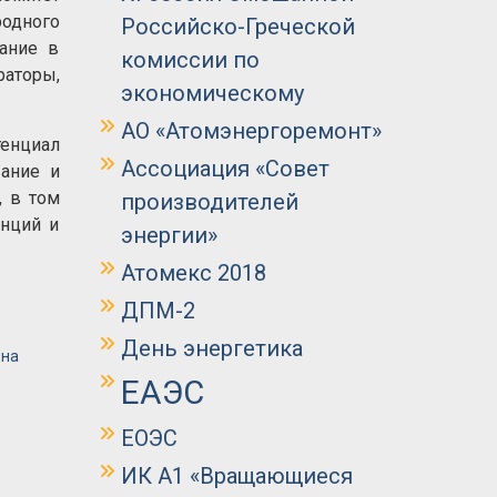
одного
Российско-Греческой
ание в
комиссии по
аторы,
экономическому
АО «Атомэнергоремонт»
тенциал
Ассоциация «Совет
ание и
, в том
производителей
енций и
энергии»
Атомекс 2018
ДПМ-2
День энергетика
 на
ЕАЭС
ЕОЭС
ИК А1 «Вращающиеся