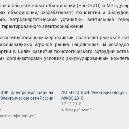
ерных общественных объединений (РосСНИО) и Междунар
х объединений, разрабатывает технологии и оборудов
ые, ветроэнергетические установки, вентильные генер
гарантированного электроснабжения.
рессно-выставочном мероприятии позволяет раскрыть по
ессиональных игроков рынка, нацеленных на исследов
ргии в целях развития технологического сотрудничества
ых организаторами условиях аккумулированных компет
ВЭИ Электроизоляция» на
АО «НПО ВЭИ Электроизоляция»
 Электрические сети России
МФЭС 2018
17.12.2018
7
В "Без рубрики"
ки и конференции"