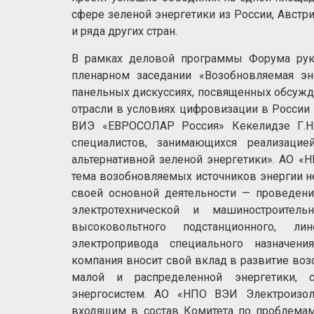
сфере зеленой энергетики из России, Австри
и ряда других стран.
В рамках деловой программы Форума рук
пленарном заседании «Возобновляемая э
панельных дискуссиях, посвященных обсужд
отрасли в условиях цифровизации в России
ВИЭ «ЕВРОСОЛАР Россия» Кекелидзе Г.Н.
специалистов, занимающихся реализац
альтернативной зеленой энергетики». АО «
тема возобновляемых источников энергии н
своей основной деятельности — проведения
электротехнической и машиностроител
высоковольтного подстанционного, ли
электропривода специального назначени
компания вносит свой вклад в развитие во
малой и распределенной энергетики, с
энергосистем. АО «НПО ВЭИ Электроизо
входящим в состав Комитета по проблемам