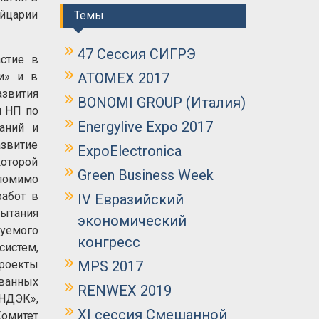
ейцарии
Темы
47 Сессия СИГРЭ
стие в
и» и в
ATOMEX 2017
азвития
BONOMI GROUP (Италия)
я НП по
Energylive Expo 2017
аний и
звитие
ExpoElectronica
которой
Green Business Week
 помимо
работ в
IV Евразийский
ытания
экономический
уемого
конгресс
истем,
проекты
MPS 2017
ванных
RENWEX 2019
НДЭК»,
XI сессия Смешанной
Комитет