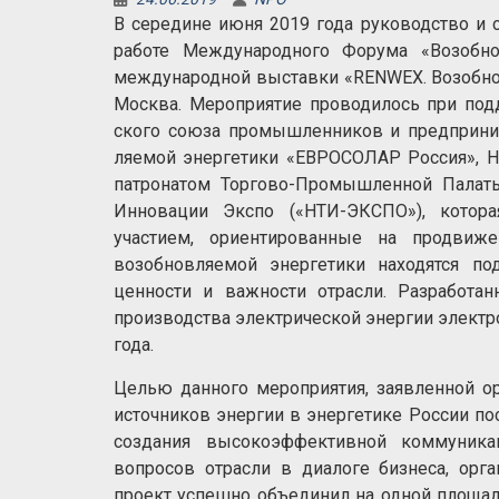
В середине июня 2019 года руководство и 
работе Международного Форума «Возобно
междуна­род­ной выставки «RENWEX. Возобнов­
Москва. Мероприятие проводилось при подд
ского союза промыш­лен­ни­ков и предпри­ни­
ляе­мой энергетики «ЕВРОСОЛАР Россия», НП 
патрона­том Торгово-Промышленной Палат
Инновации Экспо («НТИ-ЭКСПО»), котор
участием, ориентированные на продвиж
возобновляемой энергетики находятся по
ценности и важности отрасли. Разработанн
производства электрической энергии электр
года.
Целью данного мероприятия, заявленной о
источников энергии в энергетике России п
создания высокоэффективной коммуник
вопросов отрасли в диалоге бизнеса, орг
проект успешно объединил на одной площад