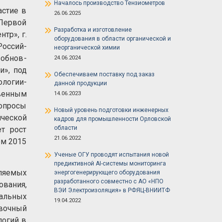
Началось производство Тензиометров
астие в
26.06.2025
Первой
Разработка и изготовление
тр», г.
оборудования в области органической и
Россий­
неорганической химии
зобнов­
24.06.2024
и», под
Обеспечиваем поставку под заказ
логии-
данной продукции
венным
14.06.2023
опросы
Новый уровень подготовки инженерных
ческой
кадров для промышленности Орловской
области
ет рост
21.06.2022
ем 2015
Ученые ОГУ проводят испытания новой
предиктивной AI-системы мониторинга
вляемых
энергогенерирующего оборудования
разработанного совместно с АО «НПО
ования,
ВЭИ Электроизоляция» в РФЯЦ-ВНИИТФ
альных
19.04.2022
авочный
логий в