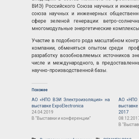
ВИЭ) Российского Союза научных и инжен
союза научных и инженерных общественны
сфере зеленой генерации: ветро-солнечн
многомодульные энергетические комплексы 
Участие в подобного рода масштабном конг
компании, обменяться опытом среди проф
разработку возобновляемых источников эне
числе и международного, в предоставленн
научно-производственной базы.
Похожее
АО «НПО ВЭИ Электроизоляция» на
АО «НПО 
выставке ExpoElectronica
выставке
24.04.2019
2017
В "Выставки и конференции"
08.12.201
В "Выстав