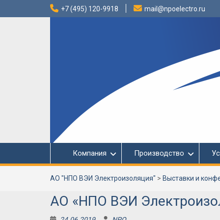
Перейти
+7 (495) 120-9918
mail@npoelectro.ru
к
содержимому
Компания
Производство
Ус
АО "НПО ВЭИ Электроизоляция"
>
Выставки и конф
АО «НПО ВЭИ Электроизо
24.06.2019
NPO