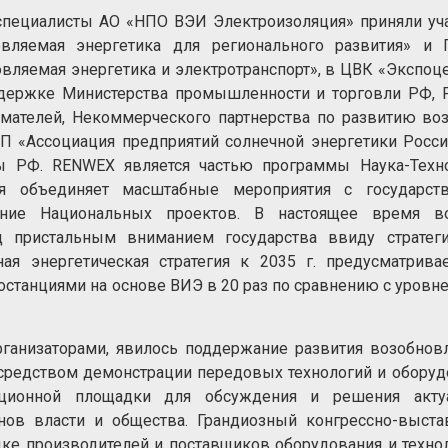
специалисты АО «НПО ВЭИ Электроизоляция» приняли уч
вляемая энергетика для регионального развития» и 
ляе­мая энерге­тика и электро­транспорт», в ЦВК «Экспоцен
ержке Министер­ства промыш­лен­ности и торговли РФ, 
ма­те­лей, Некоммер­че­ского партнер­ства по развитию во
«Ассоциа­ция предприя­тий солнеч­ной энерге­тики Росси
ы РФ. RENWEX является частью программы Наука-Техно
ая объединяет масштабные мероприятия с государст
ение Национальных проектов. В настоящее время в
д пристальным вниманием государства ввиду стратеги
ая энергетическая стратегия к 2035 г. предусматрива
останциями на основе ВИЭ в 20 раз по сравнению с уровн
рганизаторами, явилось поддержание развития возобно
осредством демонстрации передовых технологий и оборуд
ационной площадки для обсуждения и решения акту
анов власти и общества. Грандиозный конгрессно-выст
ке производителей и поставщиков оборудования и техно