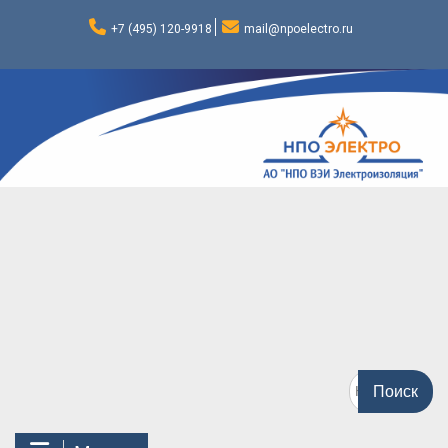
Перейти
к
+7 (495) 120-9918
mail@npoelectro.ru
содержимому
Поиск
по: