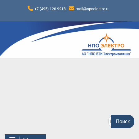
Перейти
к
+7 (495) 120-9918
mail@npoelectro.ru
содержимому
Поиск
по: