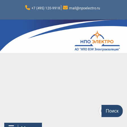
Перейти
к
+7 (495) 120-9918
mail@npoelectro.ru
содержимому
Поиск
по: