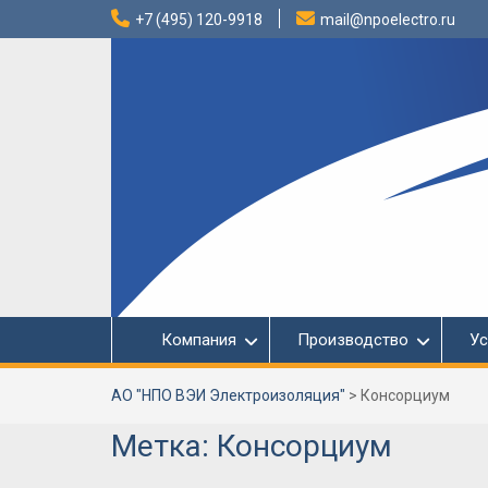
Перейти
+7 (495) 120-9918
mail@npoelectro.ru
к
содержимому
Компания
Производство
Ус
АО "НПО ВЭИ Электроизоляция"
>
Консорциум
Метка:
Консорциум