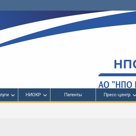
луги
НИОКР
Патенты
Пресс-центр