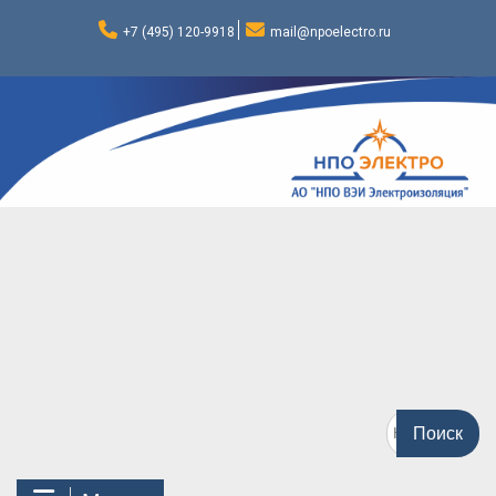
Перейти
к
+7 (495) 120-9918
mail@npoelectro.ru
содержимому
Поиск
по: