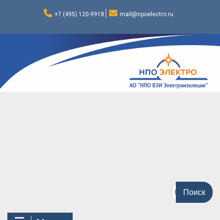
Перейти
к
+7 (495) 120-9918
mail@npoelectro.ru
содержимому
Поиск
по: