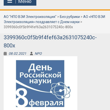
Меню
АО "НПО ВЭИ Электроизоляция"
>
Без рубрики
>
АО «НПО ВЭИ
Электроизоляция» поздравляет с Днем науки
>
3399360c0f5b9f4fef63a2631075240c-800x
3399360c0f5b9f4fef63a2631075240c-
800x
08.02.2021
NPO