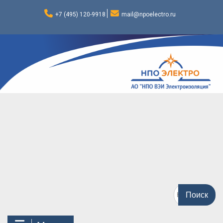
Перейти
к
+7 (495) 120-9918
mail@npoelectro.ru
содержимому
Поиск
по: