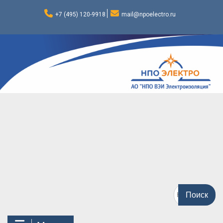
Перейти
к
+7 (495) 120-9918
mail@npoelectro.ru
содержимому
Поиск
по: