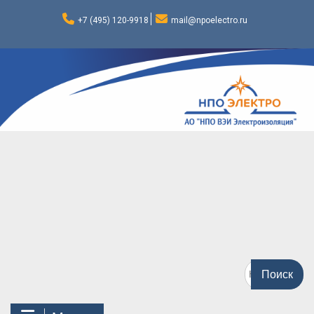
Перейти
к
+7 (495) 120-9918
mail@npoelectro.ru
содержимому
Поиск
по: