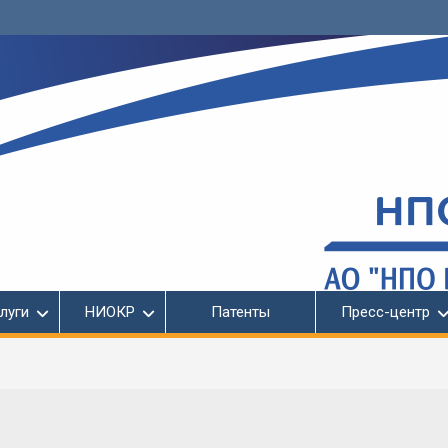
луги
НИОКР
Патенты
Пресс-центр