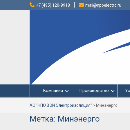
Перейти
+7 (495) 120-9918
mail@npoelectro.ru
к
содержимому
Компания
Производство
Ус
АО "НПО ВЭИ Электроизоляция"
>
Минэнерго
Метка:
Минэнерго