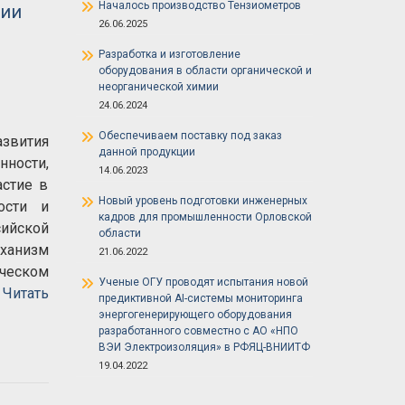
Началось производство Тензиометров
нии
26.06.2025
Разработка и изготовление
оборудования в области органической и
неорганической химии
24.06.2024
Обеспечиваем поставку под заказ
азвития
данной продукции
нности,
14.06.2023
астие в
Новый уровень подготовки инженерных
ости и
кадров для промышленности Орловской
сийской
области
еханизм
21.06.2022
ческом
Ученые ОГУ проводят испытания новой
о
Читать
предиктивной AI-системы мониторинга
энергогенерирующего оборудования
разработанного совместно с АО «НПО
ВЭИ Электроизоляция» в РФЯЦ-ВНИИТФ
19.04.2022