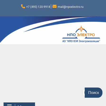
Перейти
к
+7 (495) 120-9918
mail@npoelectro.ru
содержимому
Поиск
по: