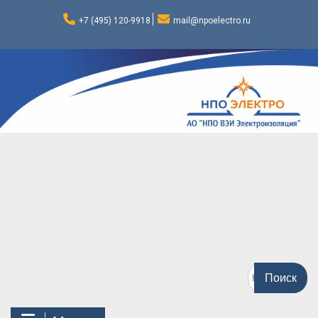
Перейти
к
+7 (495) 120-9918
mail@npoelectro.ru
содержимому
Поиск
по: