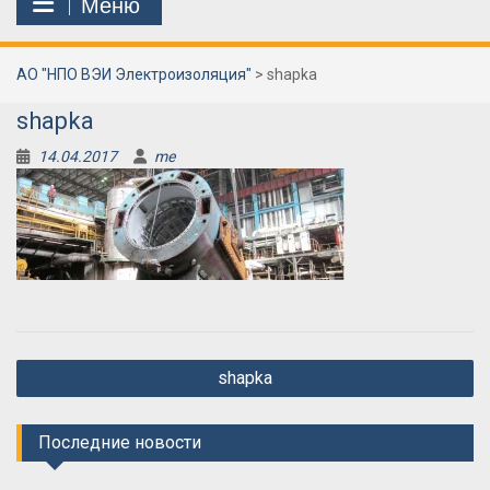
Меню
АО "НПО ВЭИ Электроизоляция"
>
shapka
shapka
14.04.2017
me
Навигация
shapka
по
записям
Последние новости