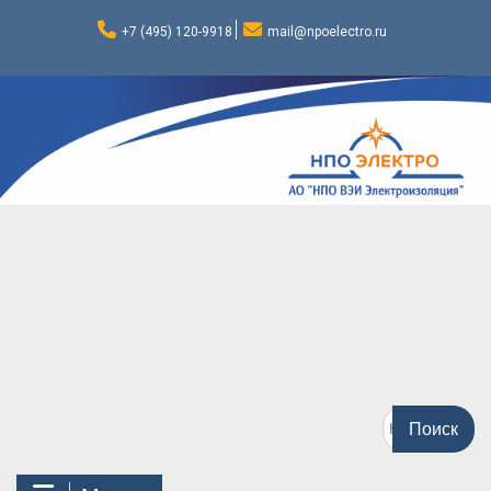
Перейти
к
+7 (495) 120-9918
mail@npoelectro.ru
содержимому
Поиск
по: