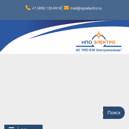
Перейти
к
+7 (495) 120-9918
mail@npoelectro.ru
содержимому
Поиск
по: