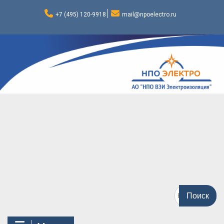
Перейти
к
+7 (495) 120-9918
mail@npoelectro.ru
содержимому
Поиск
по: