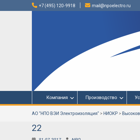
Перейти
+7 (495) 120-9918
mail@npoelectro.ru
к
содержимому
Компания
Производство
Ус
АО "НПО ВЭИ Электроизоляция"
>
НИОКР
>
Высоков
22
31.07.2017
NPO