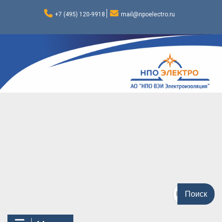
Перейти
к
+7 (495) 120-9918
mail@npoelectro.ru
содержимому
Поиск
по: