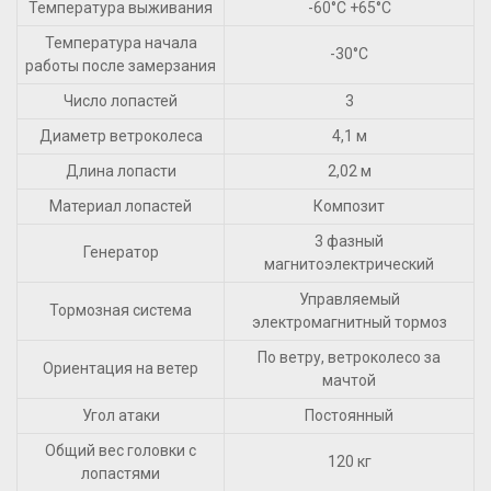
Температура выживания
-60°С +65°С
Температура начала
-30°С
работы после замерзания
Число лопастей
3
Диаметр ветроколеса
4,1 м
Длина лопасти
2,02 м
Материал лопастей
Композит
3 фазный
Генератор
магнитоэлектрический
Управляемый
Тормозная система
электромагнитный тормоз
По ветру, ветроколесо за
Ориентация на ветер
мачтой
Угол атаки
Постоянный
Общий вес головки с
120 кг
лопастями