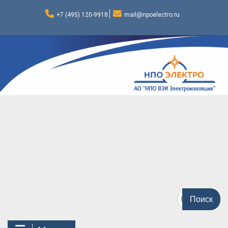
Перейти
к
+7 (495) 120-9918
mail@npoelectro.ru
содержимому
Поиск
по: