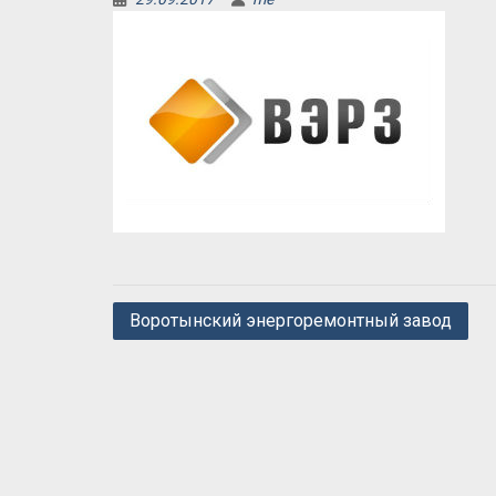
Навигация
Воротынский энергоремонтный завод
по
записям