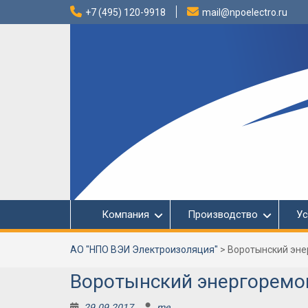
Перейти
+7 (495) 120-9918
mail@npoelectro.ru
к
содержимому
Компания
Производство
Ус
АО "НПО ВЭИ Электроизоляция"
>
Воротынский эне
Воротынский энергоремо
29.09.2017
me