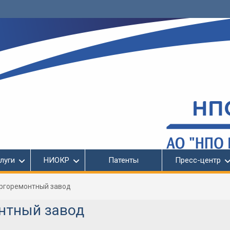
луги
НИОКР
Патенты
Пресс-центр
ргоремонтный завод
нтный завод