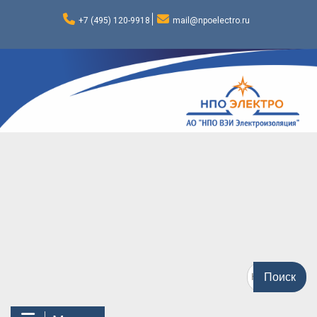
Перейти
к
+7 (495) 120-9918
mail@npoelectro.ru
содержимому
Поиск
по: