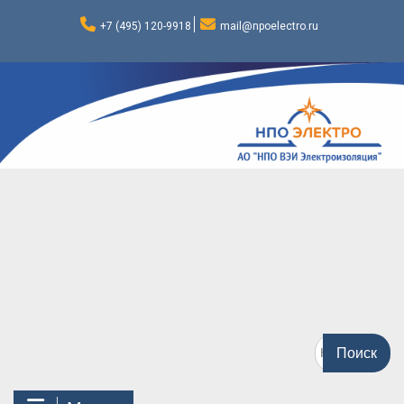
Перейти
к
+7 (495) 120-9918
mail@npoelectro.ru
содержимому
Поиск
по: