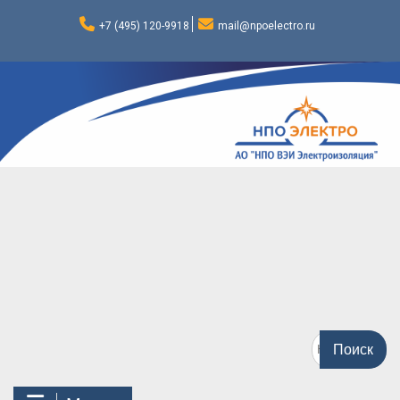
Перейти
к
+7 (495) 120-9918
mail@npoelectro.ru
содержимому
Поиск
по: