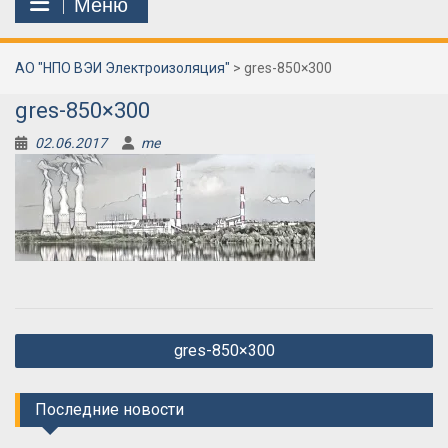
Меню
АО "НПО ВЭИ Электроизоляция"
>
gres-850×300
gres-850×300
02.06.2017
me
Навигация
gres-850×300
по
записям
Последние новости