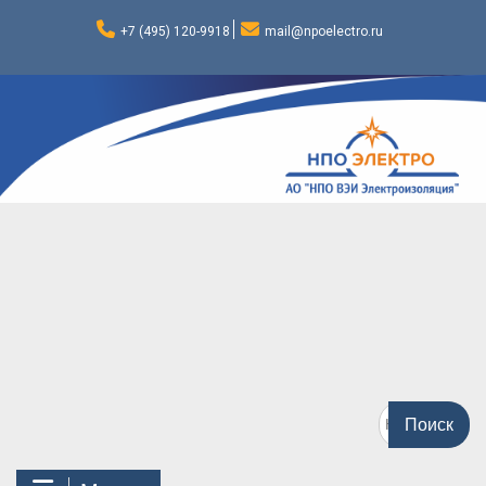
Перейти
к
+7 (495) 120-9918
mail@npoelectro.ru
содержимому
Поиск
по: