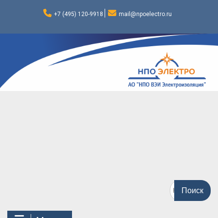
Перейти
к
+7 (495) 120-9918
mail@npoelectro.ru
содержимому
Поиск
по: