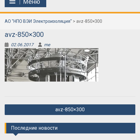
Меню
АО "НПО ВЭИ Электроизоляция"
>
avz-850×300
avz-850×300
02.06.2017
me
Навигация
avz-850×300
по
записям
Последние новости